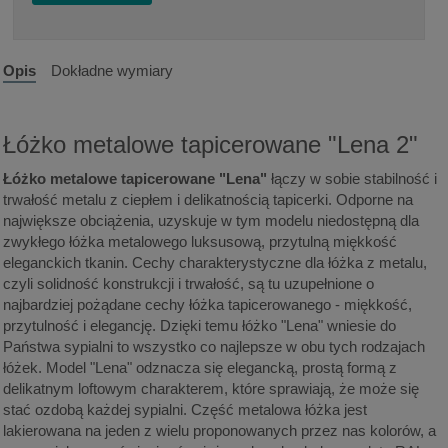
Opis
Dokładne wymiary
Łóżko metalowe tapicerowane "Lena 2"
Łóżko metalowe tapicerowane "Lena"
łączy w sobie stabilność i
trwałość metalu z ciepłem i delikatnością tapicerki. Odporne na
największe obciążenia, uzyskuje w tym modelu niedostępną dla
zwykłego łóżka metalowego luksusową, przytulną miękkość
eleganckich tkanin. Cechy charakterystyczne dla łóżka z metalu,
czyli solidność konstrukcji i trwałość, są tu uzupełnione o
najbardziej pożądane cechy łóżka tapicerowanego - miękkość,
przytulność i elegancję. Dzięki temu łóżko "Lena" wniesie do
Państwa sypialni to wszystko co najlepsze w obu tych rodzajach
łóżek. Model "Lena" odznacza się elegancką, prostą formą z
delikatnym loftowym charakterem, które sprawiają, że może się
stać ozdobą każdej sypialni. Część metalowa łóżka jest
lakierowana na jeden z wielu proponowanych przez nas kolorów, a