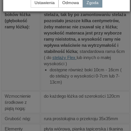
Ustawienia
Odmowa
Zgoda
Wysokość
ramę łóżka należy dobrać do wysokości
boków łóżka
stelaża, tak by po zamontowaniu stelaża
(głębokość
pozostało jeszcze kilka centymetrów,
ramy łóżka):
żeby materac nie zsuwał się z łóżka;
wysokość materaca jest przy wyborze
ramy nieistotna, a wysokość ramy nie
wpływa właściwie na wytrzymałość i
stabilność łóżka;
standardowa rama 6cm
( do
stelaży Flex
lub innych o małej
wysokości )
dostępne również boki 10cm - 16cm (
do stelaży o wysokości 0-7cm lub 7-
13cm)
Wzmocnienie
do każdego łóżka od szerokości 120cm
środkowe z
piątą nogą:
Grubość nóg:
rura prostokątna o przekroju 35x35mm
Elementy
płyta wiórowa, pianka tapicerska i tkanina